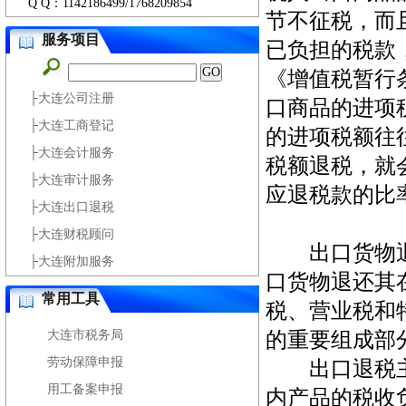
Q Q：1142186499/1768209854
节不征税，而
服务项目
已负担的税款
《增值税暂行
├大连公司注册
口商品的进项
├大连工商登记
的进项税额往
├大连会计服务
税额退税，就
├大连审计服务
应退税款的比
├大连出口退税
├大连财税顾问
出口货物退
├大连附加服务
口货物退还其
常用工具
税、营业税和
大连市税务局
的重要组成部
劳动保障申报
出口退税主
用工备案申报
内产品的税收